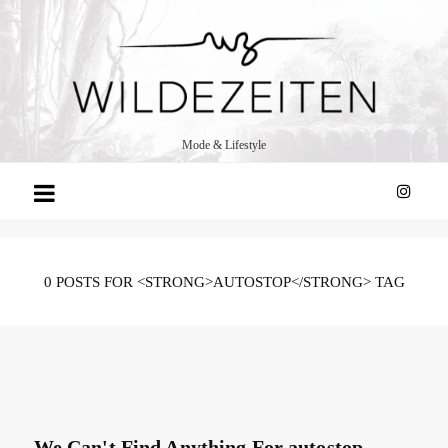
WILDE
ZEITEN
Mode & Lifestyle
0 POSTS FOR <STRONG>AUTOSTOP</STRONG> TAG
We Can't Find Anything For
autostop