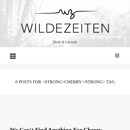
WILDE
ZEITEN
Mode & Lifestyle
0 POSTS FOR <STRONG>CHERRY</STRONG> TAG
We Can't Find Anything For
Cherry